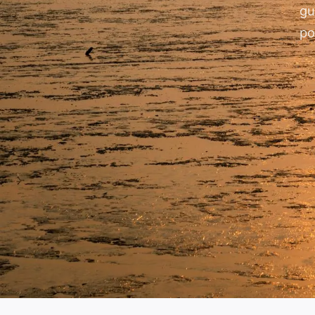
gu
po