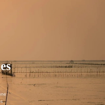
les
nne
os