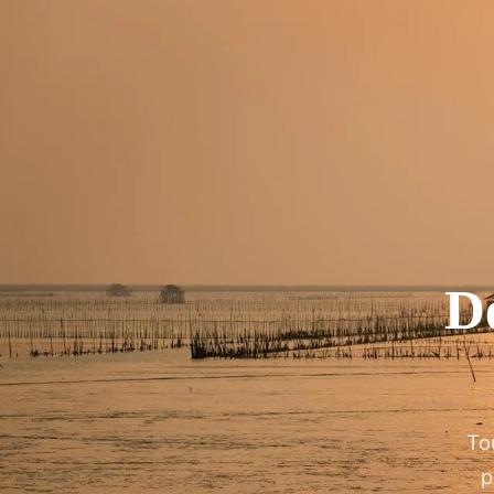
Dé
To
p