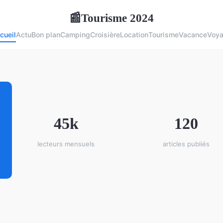
Tourisme 2024
📰
cueil
Actu
Bon plan
Camping
Croisière
Location
Tourisme
Vacance
Voy
45k
120
lecteurs mensuels
articles publiés