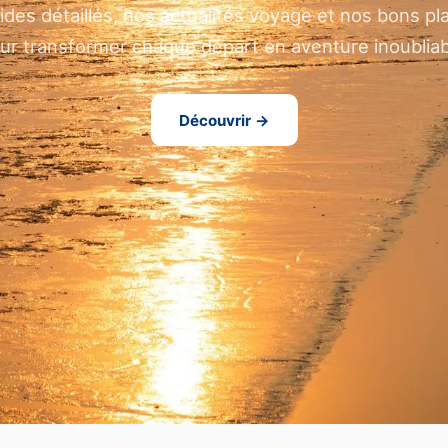
ides détaillés, nos actualités voyage et nos bons pl
ur transformer chaque départ en aventure inoubliab
Découvrir →