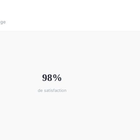
age
98%
de satisfaction