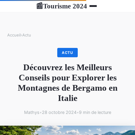
Tourisme 2024
📰
Accueil
›
Actu
ACTU
Découvrez les Meilleurs
Conseils pour Explorer les
Montagnes de Bergamo en
Italie
Mathys
•
28 octobre 2024
•
9 min de lecture