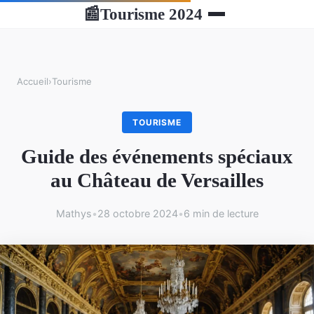
Tourisme 2024
📰
Accueil
›
Tourisme
TOURISME
Guide des événements spéciaux
au Château de Versailles
Mathys
•
28 octobre 2024
•
6 min de lecture